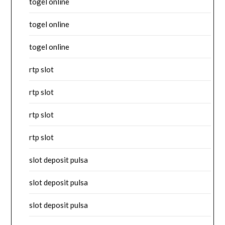
togel online
togel online
togel online
rtp slot
rtp slot
rtp slot
rtp slot
slot deposit pulsa
slot deposit pulsa
slot deposit pulsa