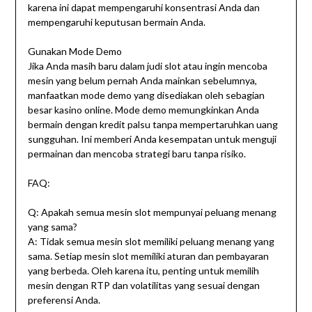
karena ini dapat mempengaruhi konsentrasi Anda dan
mempengaruhi keputusan bermain Anda.
Gunakan Mode Demo
Jika Anda masih baru dalam judi slot atau ingin mencoba
mesin yang belum pernah Anda mainkan sebelumnya,
manfaatkan mode demo yang disediakan oleh sebagian
besar kasino online. Mode demo memungkinkan Anda
bermain dengan kredit palsu tanpa mempertaruhkan uang
sungguhan. Ini memberi Anda kesempatan untuk menguji
permainan dan mencoba strategi baru tanpa risiko.
FAQ:
Q: Apakah semua mesin slot mempunyai peluang menang
yang sama?
A: Tidak semua mesin slot memiliki peluang menang yang
sama. Setiap mesin slot memiliki aturan dan pembayaran
yang berbeda. Oleh karena itu, penting untuk memilih
mesin dengan RTP dan volatilitas yang sesuai dengan
preferensi Anda.