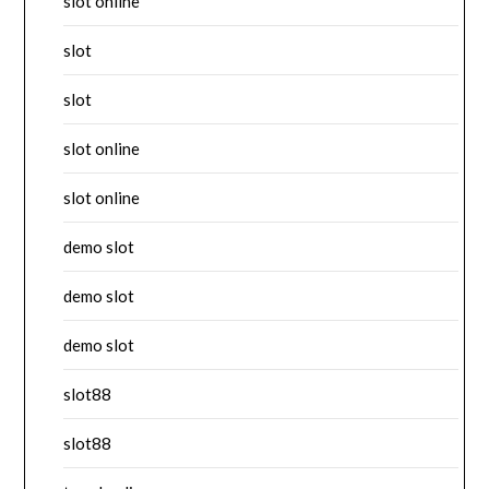
slot online
slot
slot
slot online
slot online
demo slot
demo slot
demo slot
slot88
slot88