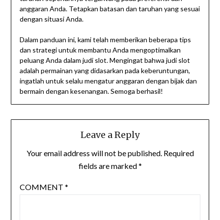
anggaran Anda. Tetapkan batasan dan taruhan yang sesuai
dengan situasi Anda.
Dalam panduan ini, kami telah memberikan beberapa tips
dan strategi untuk membantu Anda mengoptimalkan
peluang Anda dalam judi slot. Mengingat bahwa judi slot
adalah permainan yang didasarkan pada keberuntungan,
ingatlah untuk selalu mengatur anggaran dengan bijak dan
bermain dengan kesenangan. Semoga berhasil!
Leave a Reply
Your email address will not be published.
Required
fields are marked
*
COMMENT
*