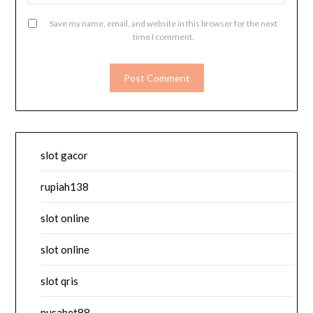
Save my name, email, and website in this browser for the next
time I comment.
slot gacor
⁠rupiah138
slot online
slot online
slot qris
nusabet88