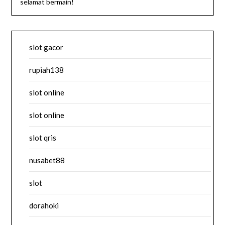
selamat bermain!
slot gacor
⁠rupiah138
slot online
slot online
slot qris
nusabet88
slot
dorahoki