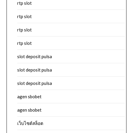
rtp slot
rtp slot
rtp slot
rtp slot
slot deposit pulsa
slot deposit pulsa
slot deposit pulsa
agen sbobet
agen sbobet
เว็บไซต์สล็อต