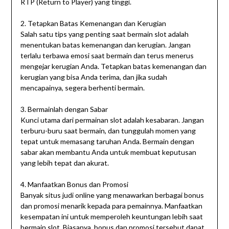
RTP (Return to Player) yang tinggi.
2. Tetapkan Batas Kemenangan dan Kerugian
Salah satu tips yang penting saat bermain slot adalah
menentukan batas kemenangan dan kerugian. Jangan
terlalu terbawa emosi saat bermain dan terus menerus
mengejar kerugian Anda. Tetapkan batas kemenangan dan
kerugian yang bisa Anda terima, dan jika sudah
mencapainya, segera berhenti bermain.
3. Bermainlah dengan Sabar
Kunci utama dari permainan slot adalah kesabaran. Jangan
terburu-buru saat bermain, dan tunggulah momen yang
tepat untuk memasang taruhan Anda. Bermain dengan
sabar akan membantu Anda untuk membuat keputusan
yang lebih tepat dan akurat.
4. Manfaatkan Bonus dan Promosi
Banyak situs judi online yang menawarkan berbagai bonus
dan promosi menarik kepada para pemainnya. Manfaatkan
kesempatan ini untuk memperoleh keuntungan lebih saat
bermain slot. Biasanya, bonus dan promosi tersebut dapat