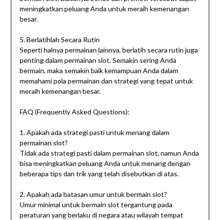
meningkatkan peluang Anda untuk meraih kemenangan
besar.
5. Berlatihlah Secara Rutin
Seperti halnya permainan lainnya, berlatih secara rutin juga
penting dalam permainan slot. Semakin sering Anda
bermain, maka semakin baik kemampuan Anda dalam
memahami pola permainan dan strategi yang tepat untuk
meraih kemenangan besar.
FAQ (Frequently Asked Questions):
1. Apakah ada strategi pasti untuk menang dalam
permainan slot?
Tidak ada strategi pasti dalam permainan slot, namun Anda
bisa meningkatkan peluang Anda untuk menang dengan
beberapa tips dan trik yang telah disebutkan di atas.
2. Apakah ada batasan umur untuk bermain slot?
Umur minimal untuk bermain slot tergantung pada
peraturan yang berlaku di negara atau wilayah tempat