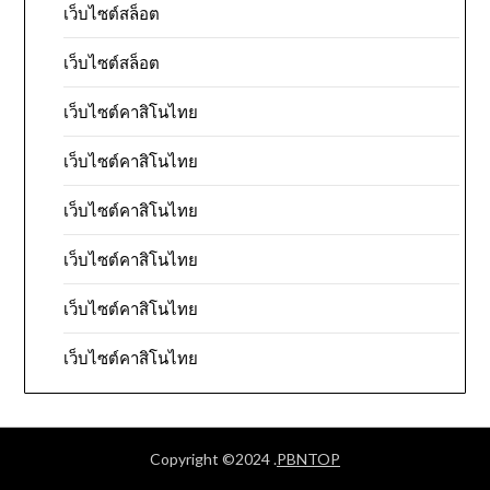
เว็บไซต์สล็อต
เว็บไซต์สล็อต
เว็บไซต์คาสิโนไทย
เว็บไซต์คาสิโนไทย
เว็บไซต์คาสิโนไทย
เว็บไซต์คาสิโนไทย
เว็บไซต์คาสิโนไทย
เว็บไซต์คาสิโนไทย
Copyright ©2024 .
PBNTOP