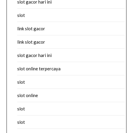
slot gacor hari ini
slot
link slot gacor
link slot gacor
slot gacor hari ini
slot online terpercaya
slot
slot online
slot
slot