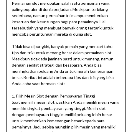
Permainan slot merupakan salah satu permainan yang
paling populer di dunia perjudian. Meskipun terbilang
sederhana, namun permainan ini mampu memberikan
keseruan dan keuntungan bagi para pemainnya. Hal
tersebutlah yang membuat banyak orang tertarik untuk
mencoba peruntungan mereka di dunia slot.
Tidak bisa dipungkiri, banyak pemain yang mencari tahu
tips dan trik untuk menang besar dalam permainan slot.
Meskipun tidak ada jaminan pasti untuk menang, namun
dengan sedikit strategi dan kesabaran, Anda bisa
meningkatkan peluang Anda untuk meraih kemenangan
besar. Berikut ini adalah beberapa tips dan trik yang bisa
Anda coba saat bermain slot:
1. Pilih Mesin Slot dengan Pembayaran Tinggi
Saat memilih mesin slot, pastikan Anda memilih mesin yang
memiliki tingkat pembayaran yang tinggi. Mesin slot
dengan pembayaran tinggi memiliki peluang lebih besar
untuk memberikan kemenangan besar kepada para
pemainnya. Jadi, sebisa mungkin pilih mesin yang memiliki