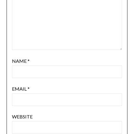
NAME
*
EMAIL
*
WEBSITE