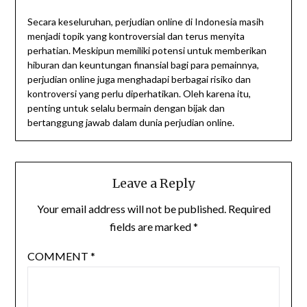
Secara keseluruhan, perjudian online di Indonesia masih
menjadi topik yang kontroversial dan terus menyita
perhatian. Meskipun memiliki potensi untuk memberikan
hiburan dan keuntungan finansial bagi para pemainnya,
perjudian online juga menghadapi berbagai risiko dan
kontroversi yang perlu diperhatikan. Oleh karena itu,
penting untuk selalu bermain dengan bijak dan
bertanggung jawab dalam dunia perjudian online.
Leave a Reply
Your email address will not be published.
Required
fields are marked
*
COMMENT
*