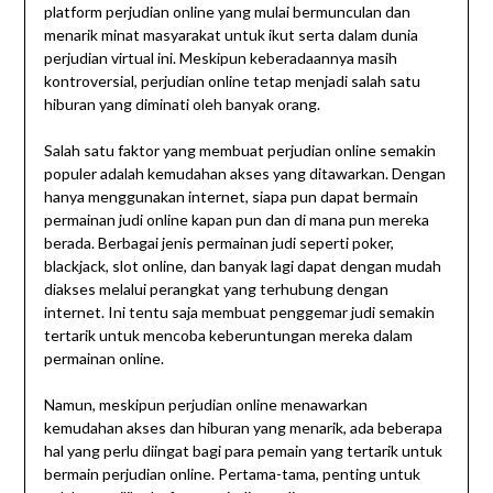
platform perjudian online yang mulai bermunculan dan
menarik minat masyarakat untuk ikut serta dalam dunia
perjudian virtual ini. Meskipun keberadaannya masih
kontroversial, perjudian online tetap menjadi salah satu
hiburan yang diminati oleh banyak orang.
Salah satu faktor yang membuat perjudian online semakin
populer adalah kemudahan akses yang ditawarkan. Dengan
hanya menggunakan internet, siapa pun dapat bermain
permainan judi online kapan pun dan di mana pun mereka
berada. Berbagai jenis permainan judi seperti poker,
blackjack, slot online, dan banyak lagi dapat dengan mudah
diakses melalui perangkat yang terhubung dengan
internet. Ini tentu saja membuat penggemar judi semakin
tertarik untuk mencoba keberuntungan mereka dalam
permainan online.
Namun, meskipun perjudian online menawarkan
kemudahan akses dan hiburan yang menarik, ada beberapa
hal yang perlu diingat bagi para pemain yang tertarik untuk
bermain perjudian online. Pertama-tama, penting untuk