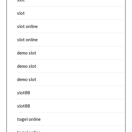
slot
slot online
slot online
demo slot
demo slot
demo slot
slot88
slot88
togel online