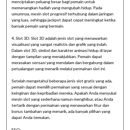
menciptakan peluang besar bagi pemain untuk
memenangkan hadiah yang mengubah hidup. Pada
umumnya, mesin slot progresif terhubung dalam jaringan
yang luas, sehingga jackpot dapat cepat meningkat ketika
banyak pemain yang bermain.
4. Slot 3D: Slot 3D adalah jenis slot yang menawarkan
visualisasi yang sangat realistis dan grafik yang indah.
Dalam slot 3D, simbol dan karakter animasi hidup di layar
dengan tampilan yang menakjubkan. Pemain dapat
merasakan sensasi yang mendalam dan bergabung dalam
petualangan yang menarik melalui permainan slot ini.
Setelah mengetahui beberapa jenis slot gratis yang ada,
pemain dapat memilih permainan yang sesuai dengan
keinginan dan kepribadian mereka. Apakah Anda menyukai
mesin slot yang sederhana namun menghibur, atau Anda
tertarik dengan permainan yang menawarkan fitur dan
bonus tambahan yang menarik, ada banyak pilihan yang
dapat Anda temukan.
FAQ: