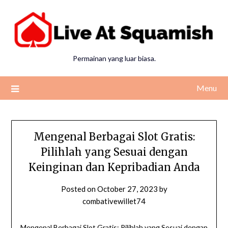
Skip
to
content
Permainan yang luar biasa.
Menu
Mengenal Berbagai Slot Gratis:
Pilihlah yang Sesuai dengan
Keinginan dan Kepribadian Anda
Posted on
October 27, 2023
by
combativewillet74
Mengenal Berbagai Slot Gratis: Pilihlah yang Sesuai dengan