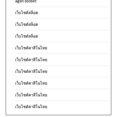
agen sbobet
เว็บไซต์สล็อต
เว็บไซต์สล็อต
เว็บไซต์สล็อต
เว็บไซต์คาสิโนไทย
เว็บไซต์คาสิโนไทย
เว็บไซต์คาสิโนไทย
เว็บไซต์คาสิโนไทย
เว็บไซต์คาสิโนไทย
เว็บไซต์คาสิโนไทย