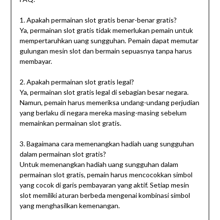
1. Apakah permainan slot gratis benar-benar gratis?
Ya, permainan slot gratis tidak memerlukan pemain untuk
mempertaruhkan uang sungguhan. Pemain dapat memutar
gulungan mesin slot dan bermain sepuasnya tanpa harus
membayar.
2. Apakah permainan slot gratis legal?
Ya, permainan slot gratis legal di sebagian besar negara.
Namun, pemain harus memeriksa undang-undang perjudian
yang berlaku di negara mereka masing-masing sebelum
memainkan permainan slot gratis.
3. Bagaimana cara memenangkan hadiah uang sungguhan
dalam permainan slot gratis?
Untuk memenangkan hadiah uang sungguhan dalam
permainan slot gratis, pemain harus mencocokkan simbol
yang cocok di garis pembayaran yang aktif. Setiap mesin
slot memiliki aturan berbeda mengenai kombinasi simbol
yang menghasilkan kemenangan.