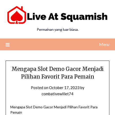
Skip
to
content
Permainan yang luar biasa.
Menu
Mengapa Slot Demo Gacor Menjadi
Pilihan Favorit Para Pemain
Posted on
October 17, 2023
by
combativewillet74
Mengapa Slot Demo Gacor Menjadi Pilihan Favorit Para
Pemain