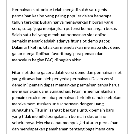
Permainan slot online telah menjadi salah satu jenis
permainan kasino yang paling populer dalam beberapa
tahun terakhir. Bukan hanya menawarkan hiburan yang
seru, tetapi juga menjanjikan potensi kemenangan besar.
Salah satu hal yang membuat permainan slot online
semakin menarik adalah adanya fitur slot demo gacor.
Dalam artikel ini, kita akan menjelaskan mengapa slot demo
gacor menjadi pilihan favorit bagi para pemain dan
mencakup bagian FAQ di bagian akhir.
Fitur slot demo gacor adalah versi demo dari permainan slot
yang ditawarkan oleh penyedia permainan. Dalam versi
demo ini, pemain dapat memainkan permainan tanpa harus
menggunakan uang sungguhan. Fitur ini memungkinkan
pemain untuk mencoba permainan terlebih dahulu sebelum
mereka memutuskan untuk bermain dengan uang
sungguhan. Fitur ini sangat berguna untuk pemain baru
yang tidak memiliki pengalaman bermain slot online
sebelumnya. Mereka dapat mempelajari aturan permainan
dan mendapatkan pemahaman tentang bagaimana cara