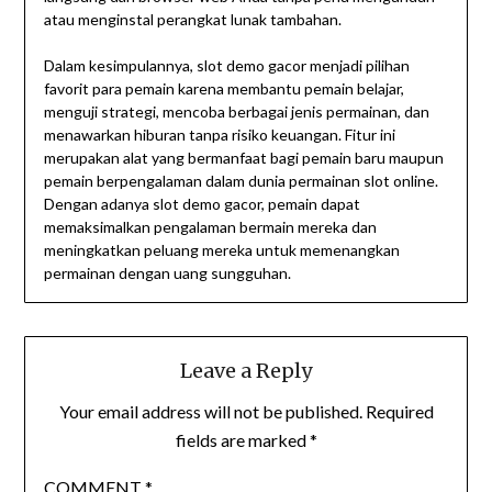
atau menginstal perangkat lunak tambahan.
Dalam kesimpulannya, slot demo gacor menjadi pilihan
favorit para pemain karena membantu pemain belajar,
menguji strategi, mencoba berbagai jenis permainan, dan
menawarkan hiburan tanpa risiko keuangan. Fitur ini
merupakan alat yang bermanfaat bagi pemain baru maupun
pemain berpengalaman dalam dunia permainan slot online.
Dengan adanya slot demo gacor, pemain dapat
memaksimalkan pengalaman bermain mereka dan
meningkatkan peluang mereka untuk memenangkan
permainan dengan uang sungguhan.
Leave a Reply
Your email address will not be published.
Required
fields are marked
*
COMMENT
*