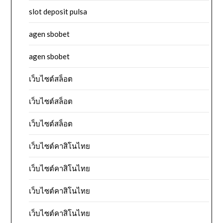
slot deposit pulsa
agen sbobet
agen sbobet
เว็บไซต์สล็อต
เว็บไซต์สล็อต
เว็บไซต์สล็อต
เว็บไซต์คาสิโนไทย
เว็บไซต์คาสิโนไทย
เว็บไซต์คาสิโนไทย
เว็บไซต์คาสิโนไทย