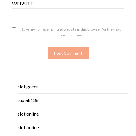
WEBSITE
Save my name, email, and website in this browser for the next
time I comment.
slot gacor
⁠rupiah138
slot online
slot online