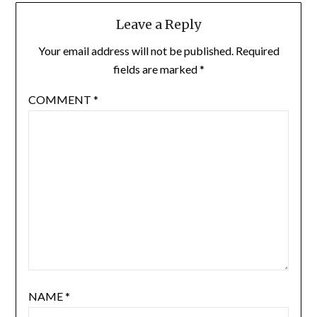
Leave a Reply
Your email address will not be published.
Required
fields are marked
*
COMMENT
*
NAME
*