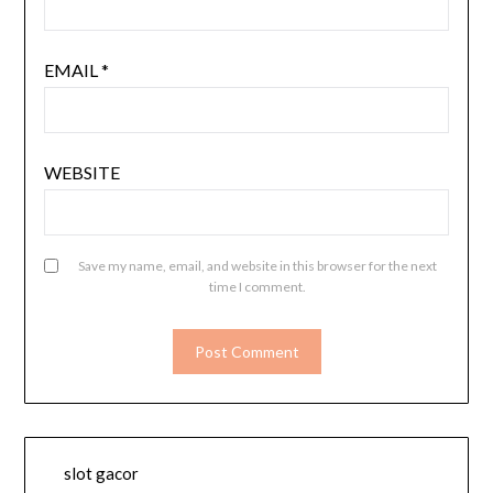
EMAIL
*
WEBSITE
Save my name, email, and website in this browser for the next
time I comment.
slot gacor