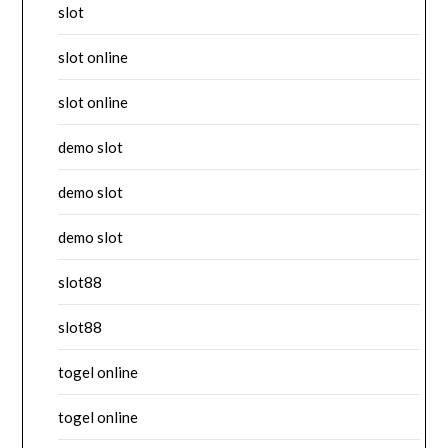
slot
slot online
slot online
demo slot
demo slot
demo slot
slot88
slot88
togel online
togel online