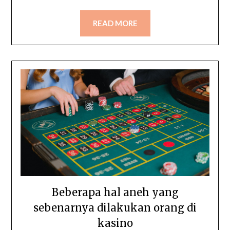
READ MORE
Beberapa hal aneh yang
sebenarnya dilakukan orang di
kasino