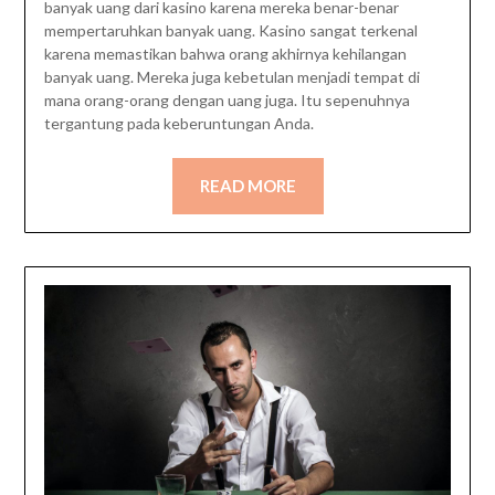
banyak uang dari kasino karena mereka benar-benar
mempertaruhkan banyak uang. Kasino sangat terkenal
karena memastikan bahwa orang akhirnya kehilangan
banyak uang. Mereka juga kebetulan menjadi tempat di
mana orang-orang dengan uang juga. Itu sepenuhnya
tergantung pada keberuntungan Anda.
READ MORE