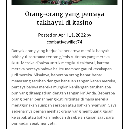
Orang-orang yang percaya
takhayul di kasino
Posted on
April 11, 2022
by
combativewillet74
Banyak orang yang berjudi sebenarnya memiliki banyak
takhayul, terutama tentang jenis rutinitas yang mereka
ikuti. Mereka dipaksa untuk mengikuti takhayul, karena
mereka percaya bahwa hal itu mempengaruhi kecakapan
judi mereka. Misalnya, beberapa orang benar-benar
memasang taruhan dengan bantuan tangan kanan mereka,
percaya bahwa mereka mungkin kehilangan taruhan apa
pun yang ditempatkan dengan tangan kiri Anda. Beberapa
orang benar-benar mengikuti rutinitas di mana mereka
menggunakan sumpah serapah atau bahkan nyanyian. Saya
sebenarnya pernah melihat orang yang membuang garam
ke asbak atau bahkan meludah di sebelah kanan saat para
pengedar sejak menyetir.