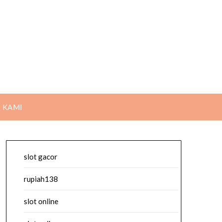
 KAMI
slot gacor
⁠rupiah138
slot online