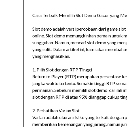
Cara Terbaik Memilih Slot Demo Gacor yang Me
Slot demo adalah versi percobaan dari game slot
online. Slot demo memungkinkan pemain untuk 
sungguhan. Namun, mencari slot demo yang meng
yang sulit. Dalam artikel ini, kami akan membah
yang menghasilkan.
1. Pilih Slot dengan RTP Tinggi
Return to Player (RTP) merupakan persentase 
jangka waktu tertentu. Semakin tinggi RTP, sem
permainan. Sebelum memilih slot demo, carilah i
slot dengan RTP di atas 95% dianggap cukup ting
2. Perhatikan Varian Slot
Varian adalah ukuran risiko yang terkait dengan 
memberikan kemenangan yang jarang, namun juml