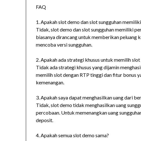
FAQ
1. Apakah slot demo dan slot sungguhan memili
Tidak, slot demo dan slot sungguhan memiliki p
biasanya dirancang untuk memberikan peluang k
mencoba versi sungguhan.
2. Apakah ada strategi khusus untuk memilih slo
Tidak ada strategi khusus yang dijamin mengha
memilih slot dengan RTP tinggi dan fitur bonu
kemenangan.
3. Apakah saya dapat menghasilkan uang dari be
Tidak, slot demo tidak menghasilkan uang sungg
percobaan. Untuk memenangkan uang sungguhan, 
deposit.
4. Apakah semua slot demo sama?