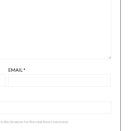
EMAIL
*
in this browser for the next time I comment.